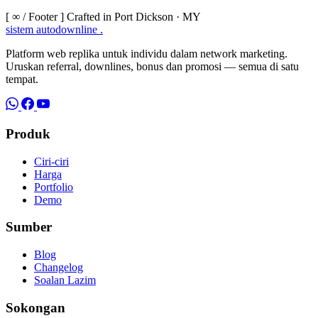
[ ∞ / Footer ]
Crafted in Port Dickson · MY
sistem
autodownline
.
Platform web replika untuk individu dalam network marketing.
Uruskan referral, downlines, bonus dan promosi — semua di satu
tempat.
Produk
Ciri-ciri
Harga
Portfolio
Demo
Sumber
Blog
Changelog
Soalan Lazim
Sokongan