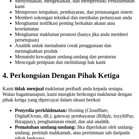
Menyediakan, mengekalkan, dan memperbaiki Perkhidmatan
kami
Memproses tempahan, pembayaran, dan pemasangan sistem
Memberi sokongan teknikal dan membalas pertanyaan anda
Menghantar notifikasi penting berkaitan akaun atau
keselamatan
Menghantar maklumat promosi (hanya jika anda memberi
persetujuan)
Analitik untuk memahami corak penggunaan dan
meningkatkan produk
Mematuhi kewajipan undang-undang dan peraturan
Mencegah penipuan dan melindungi hak kami
4. Perkongsian Dengan Pihak Ketiga
Kami
tidak menjual
maklumat peribadi anda kepada sesiapa.
Walau bagaimanapun, kami mungkin berkongsi maklumat dengan
pihak ketiga yang dipercayai dalam situasi berikut:
Penyedia perkhidmatan:
Hosting (Cloudflare,
DigitalOcean, dll.), gateway pembayaran (Billplz, toyyibPay,
Bizappay), penghantaran email, dan alat analitik.
Pematuhan undang-undang:
Jika diperlukan oleh undang-
undang, perintah mahkamah, atau permintaan sah daripada
pihak berkuasa.