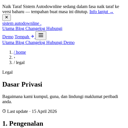
Naik Taraf
Sistem Autodownline sedang dalam fasa naik taraf ke
versi baharu — tempahan buat masa ini ditutup.
Info lanjut →
sistem
autodownline
.
Utama
Blog
Changelog
Hubungi
Demo
Tempah
Utama
Blog
Changelog
Hubungi
Demo
/ home
›
/ legal
Legal
Dasar Privasi
Bagaimana kami kumpul, guna, dan lindungi maklumat peribadi
anda.
Last update · 15 April 2026
1. Pengenalan